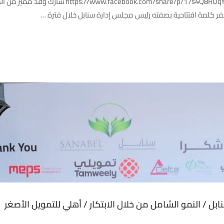
شرم الشيخ – مصر | 10-11 فبراير 2026 extid=wwXIfr
بل / النمو الشامل من خلال الابتكار / أهلي للتمويل الأصغر