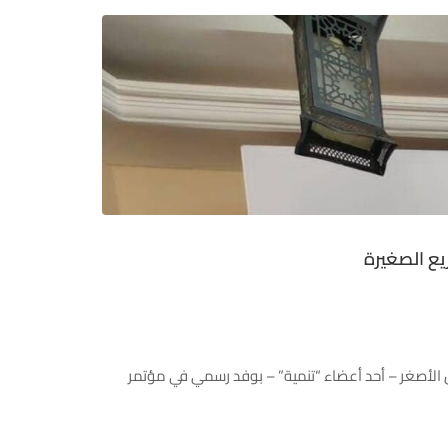
يع الصغيرة
https://www.facebook.com/share/p/17FJ1m8Mc1/?mibe شارك الوطني للتمويل الأصغر – أحد أعضاء “تنمية” – بوفد رسمي في مؤتمر