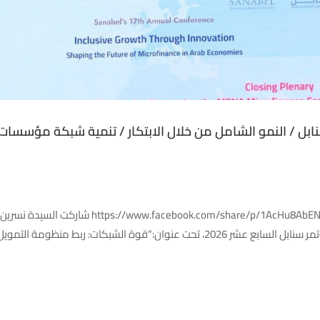
ابل / النمو الشامل من خلال الابتكار / تنمية شبكة مؤسسات 
شرم الشيخ – مصر | 10-11 فبراير 2026 ibextid=wwXIfr
الشبكات: ربط منظومة التمويل الأصغر …