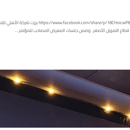
شرم الشيخ – مصر | 10-11 فبراير 2026 extid=wwXIfr