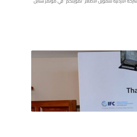
https://www.facebook.com/share/p/17s4Q8RUqY/?mib شارك وفد مميز من الشركة الأردنية للتمويل الأصغر “تمويلكم” في مؤتمر سنابل