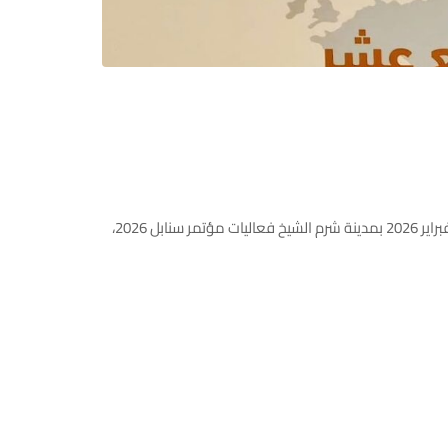
شرم الشيخ – مصر | 10-11 فبراير 2026 https://www.facebook.com/share/p/1FCtYspKyE/?mibextid=wwXIfr نطلقت في العاشر من فبراير 2026 بمدينة شرم الشيخ فعاليات مؤتمر سنابل 2026،