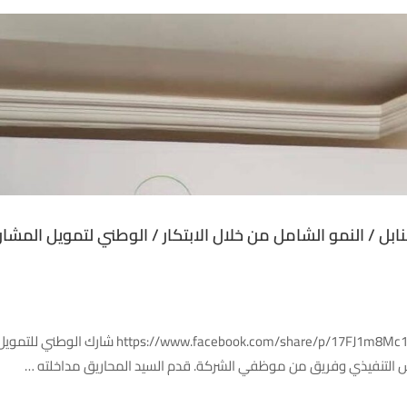
بل / النمو الشامل من خلال الابتكار / الوطني لتمويل المشار
شرم الشيخ – مصر | 10-11 فبراير 2026 xtid=wwXIfr