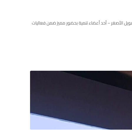
https://www.facebook.com/share/p/18CHoicwP8/?mib برزت شركة الأهلي للتمويل الأصغر – أحد أعضاء تنمية بحضور مميز ضمن فعاليات