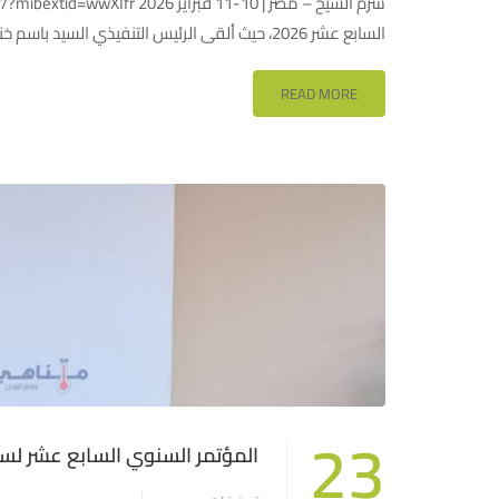
السابع عشر 2026، حيث ألقى الرئيس التنفيذي السيد باسم خنفر كلمة افتتاحية بصفته رئيس مجلس إدارة سنابل خلال فترة …
READ MORE
23
المؤتمر السنوي السابع عشر لسنا