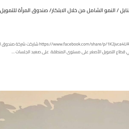
بل / النمو الشامل من خلال الابتكار/ صندوق المرأة للتمويل 
شرم الشيخ – مصر | 10-11 فبراير 2026 bextid=wwXIfr
في قطاع التمويل الأصغر على مستوى المنطقة. على صعبد الجلسات …