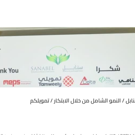
بل / النمو الشامل من خلال الابتكار / تمويلكم