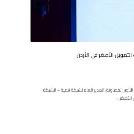
التمويل الأصغر في الأردن
https://www.facebook.com/share/p/1AcHu8AbEN/?m شاركت السيدة نسرين الناصر الخصاونة، المدير العام لشبكة تنمية – الشبكة