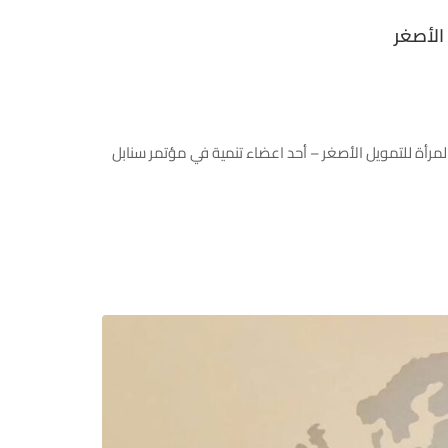
الأصغر
https://www.facebook.com/share/p/1K2jvca4UA/?mi شاركت شركة صندوق المرأة للتمويل الأصغر – أحد اعضاء تنمية في مؤتمر سنابل