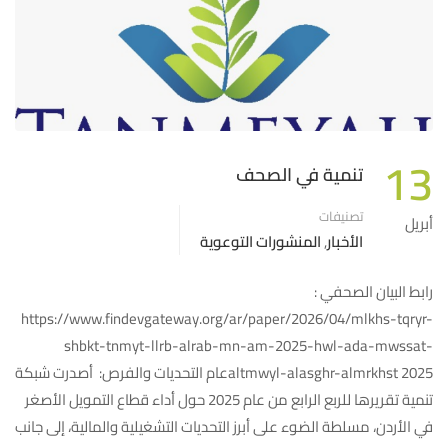
13
تنمية في الصحف
تصنيفات
أبريل
الأخبار
,
المنشورات التوعوية
رابط البيان الصحفي :
https://www.findevgateway.org/ar/paper/2026/04/mlkhs-tqryr-
shbkt-tnmyt-llrb-alrab-mn-am-2025-hwl-ada-mwssat-
altmwyl-alasghr-almrkhst 2025عام التحديات والفرص: أصدرت شبكة
تنمية تقريرها للربع الرابع من عام 2025 حول أداء قطاع التمويل الأصغر
في الأردن، مسلطة الضوء على أبرز التحديات التشغيلية والمالية، إلى جانب