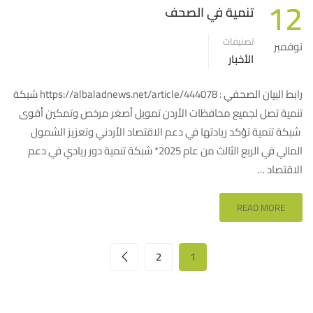
12
تنمية في الصحف
تصنيفات
نوفمبر
الأخبار
رابط البيان الصحفي : https://albaladnews.net/article/444078 شبكة
تنمية تصل لجميع محافظات الأردن تمويل أصغر مرخص وتمكين أقوى
شبكة تنمية تؤكد ريادتها في دعم الاقتصاد الأردني وتعزيز الشمول
المالي في الربع الثالث من عام 2025* شبكة تنمية دور ريادي في دعم
الاقتصاد …
READ MORE
2
1