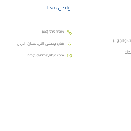
تواصل معنا
8589 535 (06)
تنمية - الشبكة الداعمة لقطاع
 والجوائز
شارع وصفي التل، عمان، الأردن
التمويل الأصغر في الأردن
أداء
info@tanmeyahjo.com