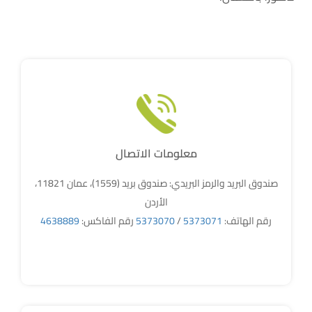
معلومات الاتصال
صندوق البريد والرمز البريدي: صندوق بريد (1559)، عمان 11821،
الأردن
رقم الهاتف:
5373071
/
5373070
رقم الفاكس:
4638889