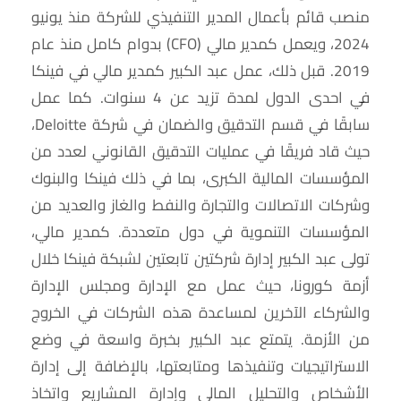
منصب قائم بأعمال المدير التنفيذي للشركة منذ يونيو
2024، ويعمل كمدير مالي (CFO) بدوام كامل منذ عام
2019. قبل ذلك، عمل عبد الكبير كمدير مالي في فينكا
في احدى الدول لمدة تزيد عن 4 سنوات. كما عمل
سابقًا في قسم التدقيق والضمان في شركة Deloitte،
حيث قاد فريقًا في عمليات التدقيق القانوني لعدد من
المؤسسات المالية الكبرى، بما في ذلك فينكا والبنوك
وشركات الاتصالات والتجارة والنفط والغاز والعديد من
المؤسسات التنموية في دول متعددة. كمدير مالي،
تولى عبد الكبير إدارة شركتين تابعتين لشبكة فينكا خلال
أزمة كورونا، حيث عمل مع الإدارة ومجلس الإدارة
والشركاء الآخرين لمساعدة هذه الشركات في الخروج
من الأزمة. يتمتع عبد الكبير بخبرة واسعة في وضع
الاستراتيجيات وتنفيذها ومتابعتها، بالإضافة إلى إدارة
الأشخاص والتحليل المالي وإدارة المشاريع واتخاذ