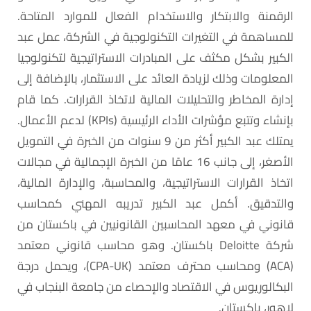
الرقمنة والابتكار والاستخدام الفعال للموارد المتاحة.
للمساهمة في التغيرات التكنولوجية في الشركة، عمل عبد
الكبير بشكل مكثف على المبادرات الاستراتيجية لتكنولوجيا
المعلومات وذلك لزيادة العائد على الاستثمار، بالإضافة إلى
إدارة المخاطر والتحليلات المالية لاتخاذ القرارات. كما قام
بإنشاء وتتبع مؤشرات الأداء الرئيسية (KPIs) لدعم الأعمال.
يمتلك عبد الكبير أكثر من 9 سنوات من الخبرة في التمويل
الأصغر، إلى جانب 16 عامًا من الخبرة الإجمالية في مجالات
اتخاذ القرارات الاستراتيجية، والمحاسبة، والإدارة المالية،
والتدقيق. أكمل عبد الكبير تدريبه المهني كمحاسب
قانوني في معهد المحاسبين القانونيين في باكستان من
شركة Deloitte باكستان. وهو محاسب قانوني معتمد
(ACA) ومحاسب محترف معتمد (CPA-UK)، ويحمل درجة
البكالوريوس في الاقتصاد والإحصاء من جامعة البنجاب في
لاهور، باكستان.