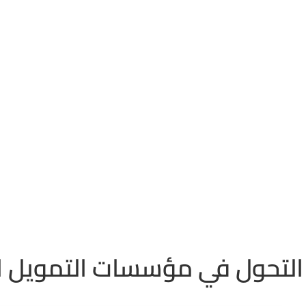
دريبات والورش
اصدارات تنمية
الاثر الاجتماعي للقطاع
المركز الاعلامي
ش
 التحول في مؤسسات التمويل ا